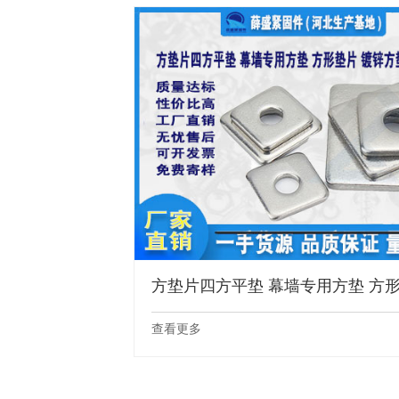
方垫片四方平垫 幕墙专用方垫 方形垫
查看更多