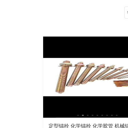
定型锚栓 化学锚栓 化学胶管 机械锚.