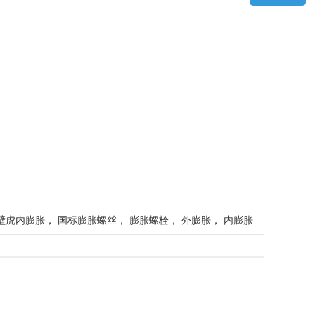
虎内膨胀， 国标膨胀螺丝， 膨胀螺栓， 外膨胀， 内膨胀